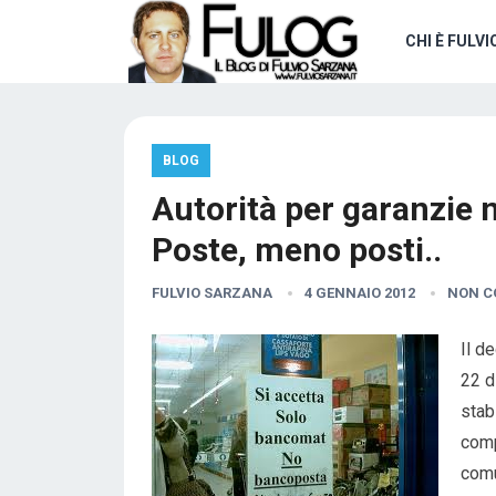
CHI È FULVI
BLOG
Autorità per garanzie 
Poste, meno posti..
FULVIO SARZANA
4 GENNAIO 2012
NON C
Il d
22 d
stab
comp
comu