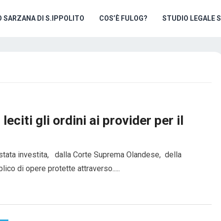
O SARZANA DI S.IPPOLITO
COS’È FULOG?
STUDIO LEGALE 
eciti gli ordini ai provider per il
 stata investita, dalla Corte Suprema Olandese, della
ico di opere protette attraverso.....