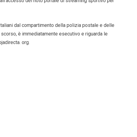
 all’accesso del noto portale di streaming sportivo per
 Italiani dal compartimento della polizia postale e delle
 scorso, è immediatamente esecutivo e riguarda le
jadirecta. org.