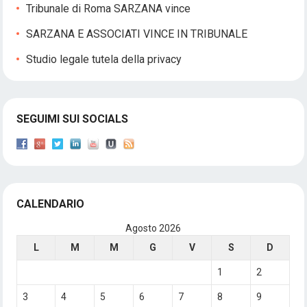
Tribunale di Roma SARZANA vince
SARZANA E ASSOCIATI VINCE IN TRIBUNALE
Studio legale tutela della privacy
SEGUIMI SUI SOCIALS
CALENDARIO
Agosto 2026
L
M
M
G
V
S
D
1
2
3
4
5
6
7
8
9