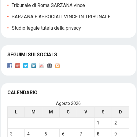
Tribunale di Roma SARZANA vince
SARZANA E ASSOCIATI VINCE IN TRIBUNALE
Studio legale tutela della privacy
SEGUIMI SUI SOCIALS
CALENDARIO
Agosto 2026
L
M
M
G
V
S
D
1
2
3
4
5
6
7
8
9